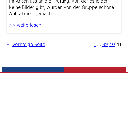
Im Anschluss an die Prüfung, von der es leider
keine Bilder gibt, wurden von der Gruppe schöne
Aufnahmen gemacht.
:
>> weiterlesen
Farbgurte
–
Prüfung
«
Vorherige Seite
1
…
39
40
41
Neugierig auf Taekwon-Do?
Besuchen Sie uns für ein unverbindliches
Probetraining.
Einfach vorbeikommen und mitmachen!
Einfache Sportbekleidung genügt.