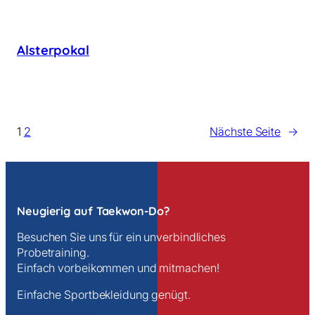
Alsterpokal
1
2
Nächste Seite
→
Neugierig auf Taekwon-Do?
Besuchen Sie uns für ein unverbindliches
Probetraining.
Einfach vorbeikommen und mitmachen!
Einfache Sportbekleidung genügt.