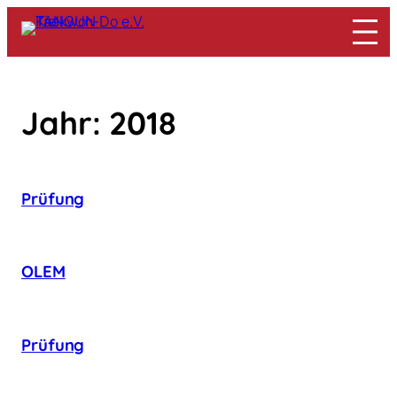
Zum
Inhalt
springen
Jahr:
2018
Prüfung
OLEM
Prüfung