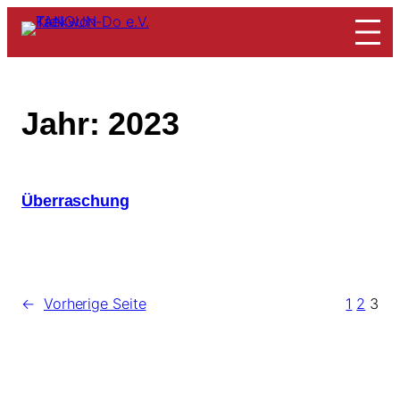
Zum
Inhalt
springen
Jahr:
2023
Überraschung
←
Vorherige Seite
1
2
3