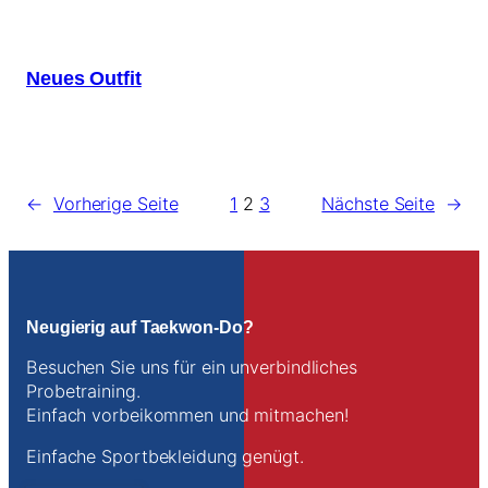
Neues Outfit
←
Vorherige Seite
1
2
3
Nächste Seite
→
Neugierig auf Taekwon-Do?
Besuchen Sie uns für ein unverbindliches
Probetraining.
Einfach vorbeikommen und mitmachen!
Einfache Sportbekleidung genügt.