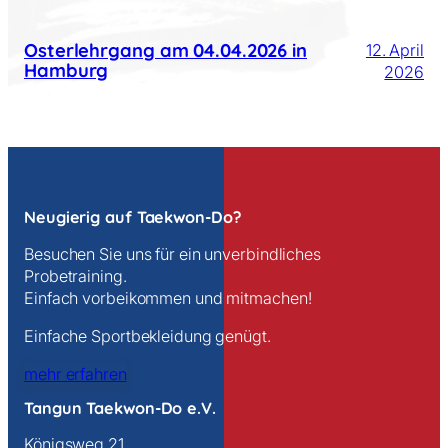
Osterlehrgang am 04.04.2026 in
12. April
Hamburg
2026
Neugierig auf Taekwon-Do?
Besuchen Sie uns für ein unverbindliches
Probetraining.
Einfach vorbeikommen und mitmachen!
Einfache Sportbekleidung genügt.
mehr erfahren
Tangun Taekwon-Do e.V.
Königsweg 21