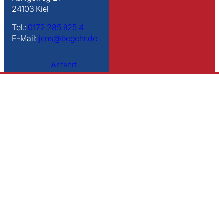
24103 Kiel
Tel.:
0172 285 925 4
E-Mail:
jens@begehr.de
Anfahrt
Links
Kontakt
Impressum
Datenschutz
Sitemap
Suche
Folge uns
Instagram
Facebook
YouTube