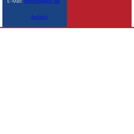
E-Mail:
jens@begehr.de
Anfahrt
Links
Kontakt
Impressum
Datenschutz
Sitemap
Suche
Folge uns
Instagram
Facebook
YouTube
TikTok
© TANGUN Taekwon-Do e.V. 2025