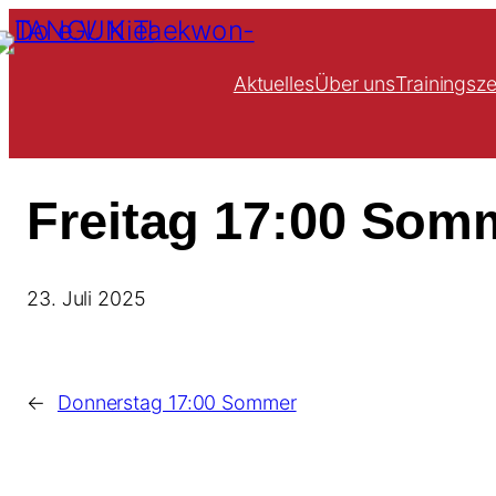
Zum
Inhalt
springen
Aktuelles
Über uns
Trainingsze
Freitag 17:00 Som
23. Juli 2025
←
Donnerstag 17:00 Sommer