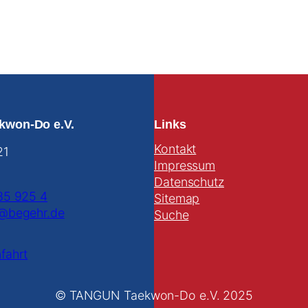
kwon-Do e.V.
Links
Kontakt
21
Impressum
Datenschutz
85 925 4
Sitemap
@begehr.de
Suche
fahrt
© TANGUN Taekwon-Do e.V. 2025