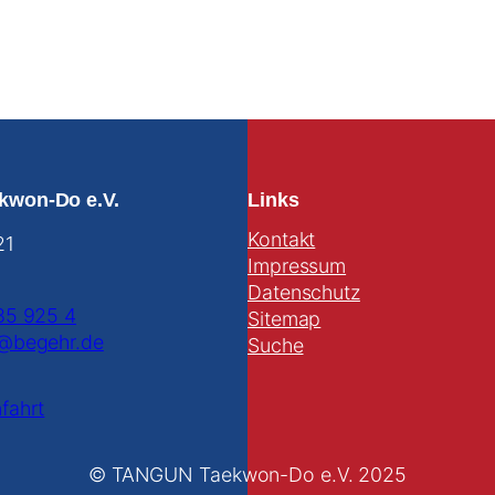
kwon-Do e.V.
Links
Kontakt
21
Impressum
Datenschutz
85 925 4
Sitemap
@begehr.de
Suche
fahrt
© TANGUN Taekwon-Do e.V. 2025