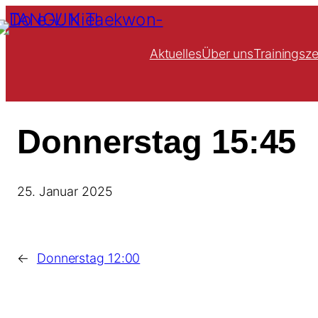
Zum
Inhalt
springen
Aktuelles
Über uns
Trainingsze
Donnerstag 15:45
25. Januar 2025
←
Donnerstag 12:00