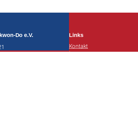
kwon-Do e.V.
Links
Kontakt
21
Impressum
Datenschutz
85 925 4
Sitemap
@begehr.de
Suche
fahrt
© TANGUN Taekwon-Do e.V. 2025