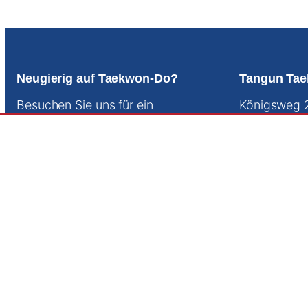
Neugierig auf Taekwon-Do?
Tangun Tae
Besuchen Sie uns für ein
Königsweg 
unverbindliches Probetraining.
24103 Kiel
Einfach vorbeikommen und mitmachen!
Tel.:
0172 2
Einfache Sportbekleidung genügt.
E-Mail:
jens
mehr erfahren
An