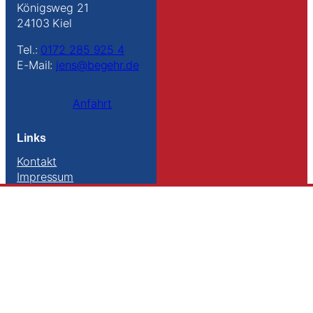
Königsweg 21
24103 Kiel
Tel.:
0172 285 925 4
E-Mail:
jens@begehr.de
Anfahrt
Links
Kontakt
Impressum
Datenschutz
Sitemap
Suche
Folge uns
Instagram
Facebook
YouTube