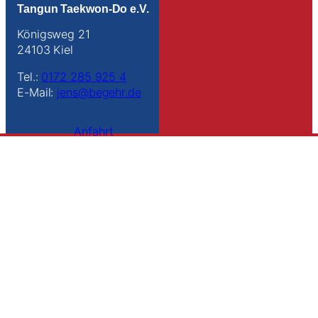
Tangun Taekwon-Do e.V.
Königsweg 21
24103 Kiel
Tel.:
0172 285 925 4
E-Mail:
jens@begehr.de
Anfahrt
Links
Kontakt
Impressum
Datenschutz
Sitemap
Suche
Folge uns
Instagram