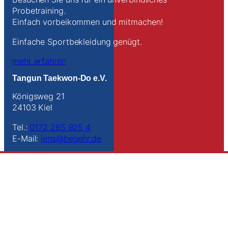
Probetraining.
Einfach vorbeikommen und mitmachen!
Einfache Sportbekleidung genügt.
mehr erfahren
Tangun Taekwon-Do e.V.
Königsweg 21
24103 Kiel
Tel.:
0172 285 925 4
E-Mail:
jens@begehr.de
Anfahrt
Links
Kontakt
Impressum