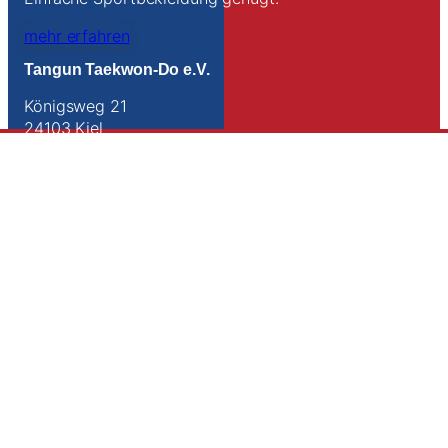
mehr erfahren
Tangun Taekwon-Do e.V.
Königsweg 21
24103 Kiel
Tel.:
0172 285 925 4
E-Mail:
jens@begehr.de
Anfahrt
Links
Kontakt
Impressum
Datenschutz
Sitemap
Suche
Folge uns