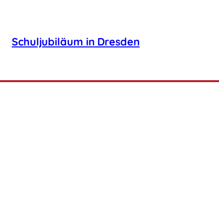
Schuljubiläum in Dresden
Osterlehrgang am 04.04.2026 in Hambu
Neugierig auf Taekwon-Do?
Tangun Tae
Besuchen Sie uns für ein
Königsweg 
unverbindliches Probetraining.
24103 Kiel