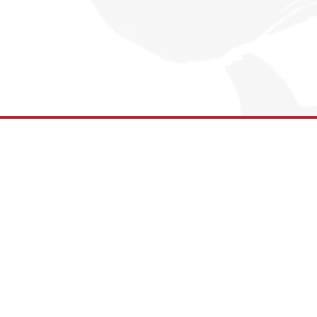
rg
kwon-Do e.V.
Links
Kontakt
21
Impressum