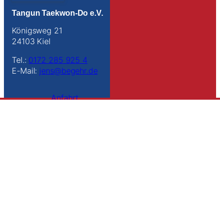
Tangun Taekwon-Do e.V.
Königsweg 21
24103 Kiel
Tel.:
0172 285 925 4
E-Mail:
jens@begehr.de
Anfahrt
Links
Kontakt
Impressum
Datenschutz
Sitemap
Suche
Folge uns
Instagram